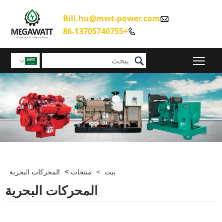
Bill.hu@mwt-power.com

+86-13705740755


تبديل رؤية القائمة الرئيسية

>
بيت
>
منتجات
المحركات البحرية
المحركات البحرية