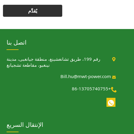
اتصل بنا

رقم 199، طريق تشانغشينغ، منطقة جيانغبى، مدينة
نينغبو، مقاطعة تشجيانغ
Bill.hu@mwt-power.com

+86-13705740755

الإنتقال السريع