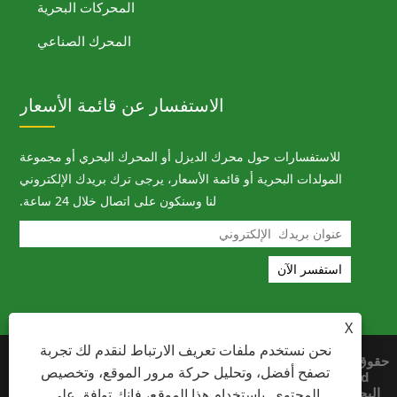
المحركات البحرية
المحرك الصناعي
الاستفسار عن قائمة الأسعار
للاستفسارات حول محرك الديزل أو المحرك البحري أو مجموعة
المولدات البحرية أو قائمة الأسعار، يرجى ترك بريدك الإلكتروني
لنا وسنكون على اتصال خلال 24 ساعة.
X
نحن نستخدم ملفات تعريف الارتباط لنقدم لك تجربة
حقوق الطبع والنشر © 2023 Ningbo Megawatt
Links
تصفح أفضل، وتحليل حركة مرور الموقع، وتخصيص
Machinery Co., Ltd. - محرك الديزل، المحرك
Sitemap
البحري، مجموعة المولدات البحرية - جميع الحقوق
المحتوى. باستخدام هذا الموقع، فإنك توافق على