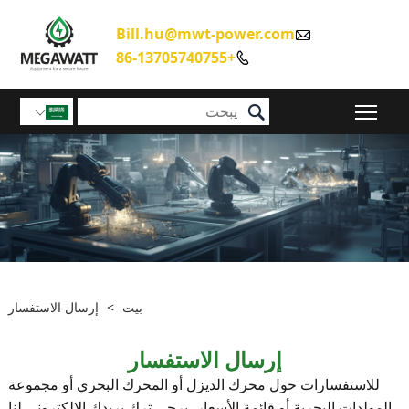
Bill.hu@mwt-power.com

+86-13705740755


تبديل رؤية القائمة الرئيسية

بيت
>
إرسال الاستفسار
إرسال الاستفسار
للاستفسارات حول محرك الديزل أو المحرك البحري أو مجموعة
المولدات البحرية أو قائمة الأسعار، يرجى ترك بريدك الإلكتروني لنا