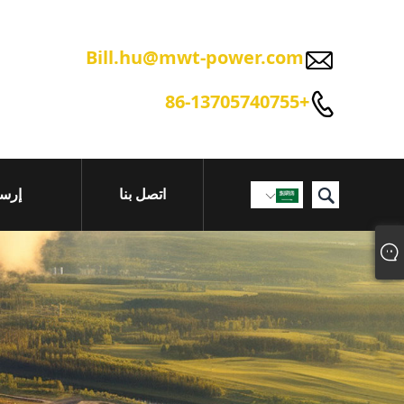

Bill.hu@mwt-power.com

+86-13705740755

اتصل بنا
إرسا
