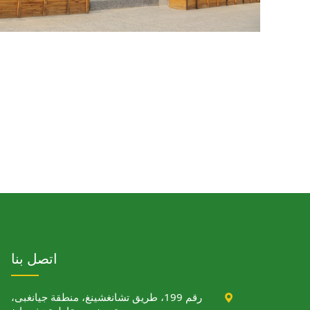
اتصل بنا

رقم 199، طريق تشانغشينغ، منطقة جيانغبى،