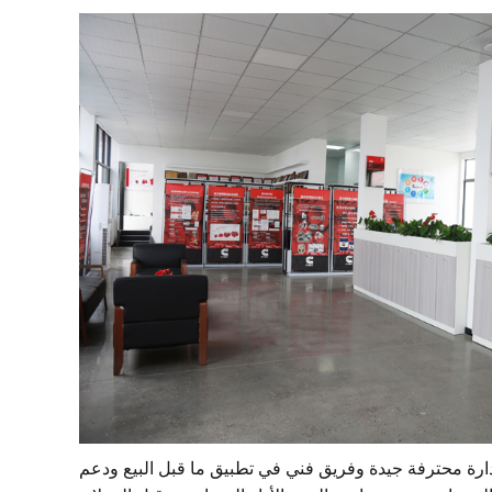
لسفة العمل، لتحقيق الفوز كهدف تجاري، ميجاوات معترف بها بالكامل من قبل المجتمع. تتمتع شركة Megawatt بإدارة محترفة جيدة وفريق فني في تطبيق ما قبل البيع ودعم