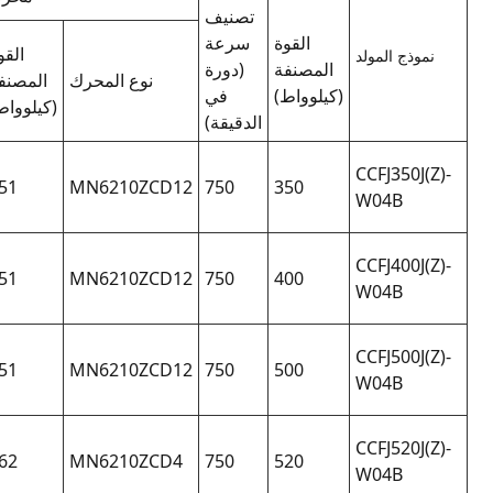
الوزن
نموذج
القوة
أبعاد (مم)
الصافي
المولد
نوع المحرك
المصنفة
(كلغ)
(كيلوواط)
1FC5
19800
5830×1895×2965
456-
551
MN6210ZCD12
8TA
1FC5
19800
5830×1895×2965
456-
551
MN6210ZCD12
8TA
1FC5
20400
5950×1895×2965
504-
551
MN6210ZCD12
8TA
1FC5
20400
5950×1895×2965
504-
662
MN6210ZCD4
8TA