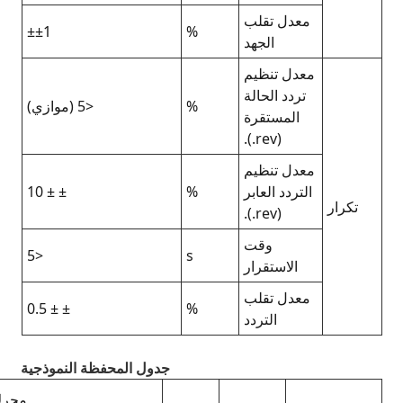
±±1
<5 (موازي)
± ± 10
<5
± ± 0.5
دول المحفظة النموذجية
محرك